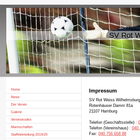
SV Rot W
Home
Impressum
News
SV Rot Weiss Wilhelmsburg
Der Verein
Rotenhäuser Damm 81a
21107 Hamburg
Galerie
Vereinskodex
Telefon (Geschäftsstelle) :
Mannschaften
Telefon (Vereinshaus) :
040 
Fax:
040 756 658 88
Staffeleinteilung 2019/20